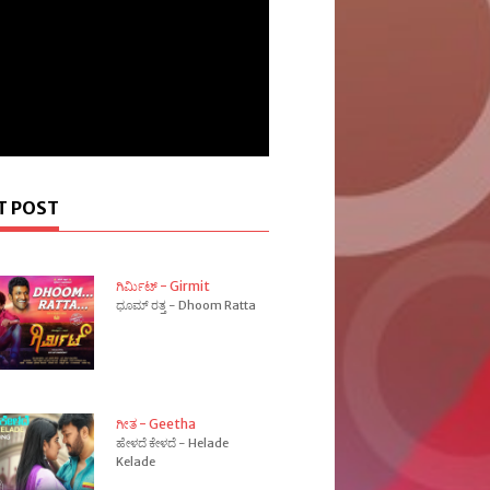
T POST
ಗಿರ್ಮಿಟ್ - Girmit
ಧೂಮ್ ರತ್ತ - Dhoom Ratta
ಗೀತ - Geetha
ಹೇಳದೆ ಕೇಳದೆ - Helade
Kelade