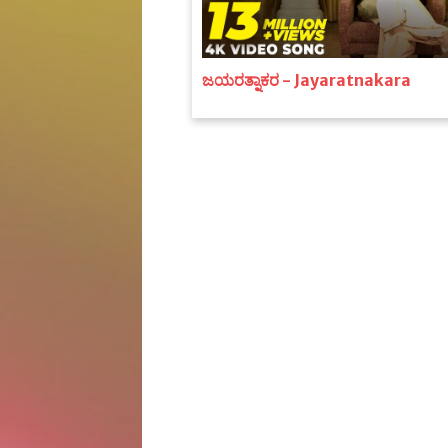
ಜಯರತ್ನಾಕರ - Jayaratnakara