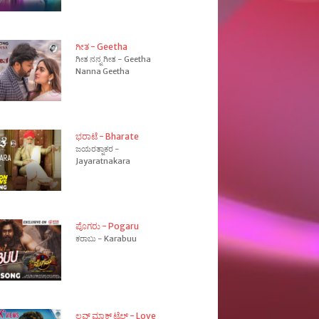
ಗೀತ - Geetha
ಗೀತ ನನ್ನ ಗೀತ - Geetha
Nanna Geetha
ಭರಾಟೆ - Bharate
ಜಯರತ್ನಾಕರ -
Jayaratnakara
ಪೊಗರು - Pogaru
ಕರಾಬು - Karabuu
ಲವ್ ಮಾಕ್ ಟೈಲ್ - Love