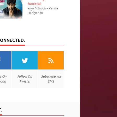
Mocktail
ಕಣ್ಣ ಹನಿಯೊಂದು - Kanna
Haniyondu
CONNECTED.
Us On
Follow On
Subscribe via
book
Twitter
SMS
.