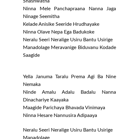
Shashwatha
Ninna Mele Panchapraana Nanna Jaga
Ninage Seemitha
Kelade Anisike Seeride Hrudhayake
Ninna Olave Nepa Ega Badukoke
Neralu Seeri Neralige Usiru Bantu Usirige
Manadolage Meravanige Biduvanu Kodade
Saagide
Yella Januma Taralu Prema Agi Ba Nine
Nemaka
Ninde Amalu Adalu Badalu Nanna
Dinachariye Kaayaka
Maagide Parichaya Bhavada Vinimaya
Ninna Hesare Nannusira Adipaaya
Neralu Seeri Neralige Usiru Bantu Usirige
Manadolage