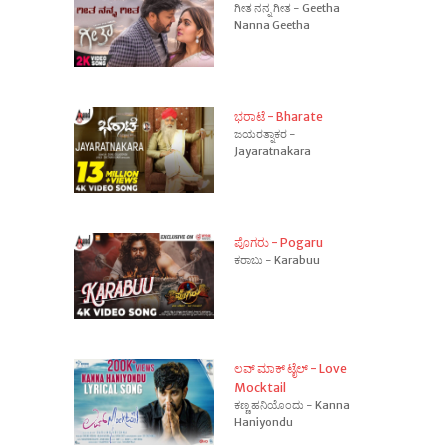
ಗೀತ ನನ್ನ ಗೀತ - Geetha
Nanna Geetha
ಭರಾಟೆ - Bharate
ಜಯರತ್ನಾಕರ -
Jayaratnakara
ಪೊಗರು - Pogaru
ಕರಾಬು - Karabuu
ಲವ್ ಮಾಕ್ ಟೈಲ್ - Love
Mocktail
ಕಣ್ಣ ಹನಿಯೊಂದು - Kanna
Haniyondu