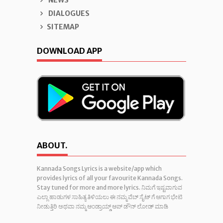
DIALOGUES
SITEMAP
DOWNLOAD APP
ABOUT.
Kannada Songs Lyrics is a website/app which
provides lyrics of all your favourite Kannada Songs.
Stay tuned for more and more lyrics. ನಿಮಗೆ ಇಷ್ಟವಾಗುವ
ಎಲ್ಲಾ ಹಾಡುಗಳ ಸಾಹಿತ್ಯ ತಿಳಿಯಲು ಈ ನಮ್ಮ ವೆಬ್ ಸೈಟ್ ಗೆ ಆಗಾಗ ಭೇಟಿ
ನೀಡುತ್ತಿರಿ ಅಥವಾ ನಮ್ಮ ಆಂಡ್ರಾಯ್ಡ್ ಆಪ್ ಡೌನ್ ಲೋಡ್ ಮಾಡಿ