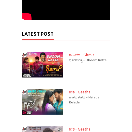
LATEST POST
ಗಿರ್ಮಿಟ್ - Girmit
ಧೂಮ್ ರತ್ತ - Dhoom Ratta
ಗೀತ - Geetha
ಹೇಳದೆ ಕೇಳದೆ - Helade
Kelade
ಗೀತ - Geetha