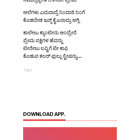
ಅಲೆಗಳು ಎದುರಾದ್ರೆ ನಿಂದಾರಿ ನಿಂಗೆ
ಕೊಡಬೇಡ ಇವ್ನ್ ಕೈ ಏನಾದ್ರು ಆಗ್ಲಿ
ಕಾಲೇಜು ಕ್ಯಾಂಟೀನು ಅಂದ್ರೇನೆ
ಪ್ರೇಮ ಪಕ್ಷಿಗಳ ಹೆವನ್ನು
ಟೀನೇಜು ಲವ್ವಿಗೆ ಟೀ ಕಾಫಿ
ಕೊಡುವ ಕಲರ್ ಫುಲ್ಲು ಸ್ಟೇಷನ್ನು...
Tags:
DOWNLOAD APP.