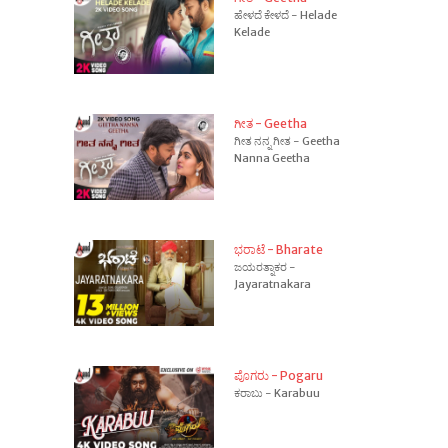
ಹೇಳದೆ ಕೇಳದೆ - Helade
Kelade
ಗೀತ - Geetha
ಗೀತ ನನ್ನ ಗೀತ - Geetha
Nanna Geetha
ಭರಾಟೆ - Bharate
ಜಯರತ್ನಾಕರ -
Jayaratnakara
ಪೊಗರು - Pogaru
ಕರಾಬು - Karabuu