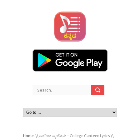
Home.
\\ ಕಾಲೇಜು ಕ್ಯಾಂಟೀನು - College Canteen Lyrics \\