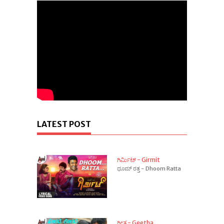
LATEST POST
ಗಿರ್ಮಿಟ್ - Girmit
ಧೂಮ್ ರತ್ತ - Dhoom Ratta
ಗೀತ - Geetha